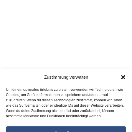
Zustimmung verwalten
Das dreijährige Berufskolleg für Hotellerie und Gastronomie in
Um dir ein optimales Erlebnis zu bieten, verwenden wir Technologien wie
Teilzeitunterricht (48 Wochen Blockunterricht, verteilt auf drei
Cookies, um Geräteinformationen zu speichern und/oder darauf
Schuljahre) ist eine duale Ausbildung für Schüler mit mittlerem
zuzugreifen. Wenn du diesen Technologien zustimmst, können wir Daten
Bildungsabschluss, die eine gastronomische Ausbildung an
wie das Surfverhalten oder eindeutige IDs auf dieser Website verarbeiten.
unserer Schule erhalten möchten.
Wenn du deine Zustimmung nicht erteilst oder zurückziehst, können
bestimmte Merkmale und Funktionen beeinträchtigt werden.
Absolventen des dualen Berufskollegs können folgende
Abschlüsse erzielen: