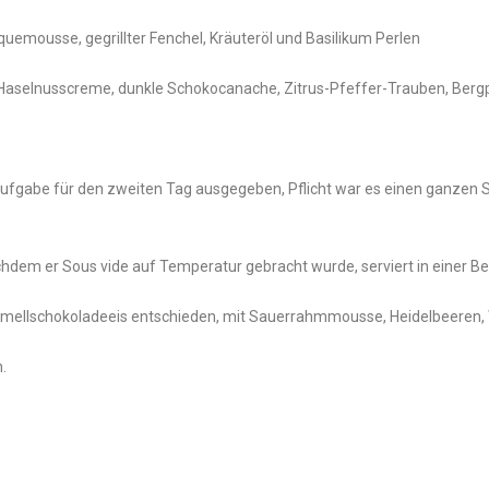
quemousse, gegrillter Fenchel, Kräuteröl und Basilikum Perlen
, Haselnusscreme, dunkle Schokocanache, Zitrus-Pfeffer-Trauben, Berg
fgabe für den zweiten Tag ausgegeben, Pflicht war es einen ganzen S
chdem er Sous vide auf Temperatur gebracht wurde, serviert in einer Be
ramellschokoladeeis entschieden, mit Sauerrahmmousse, Heidelbeeren,
.