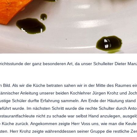
ichtsstunde der ganz besonderen Art, da unser Schulleiter Dieter Man
n Bild. Als wir die Küche betraten sahen wir in der Mitte des Raumes
ännischer Anleitung unserer beiden Kochlehrer Jürgen Krohz und Joch
lustige Schüler durfte Erfahrung sammeln. Am Ende der Häutung stand
eführt wurde. Im nächsten Schritt wurde die rechte Schulter durch Ant
staurantfachleute nicht zu schade war selbst Hand anzulegen, ausgelöst.
e Küche zurück. Angekommen zeigte Herr Voss uns, wie man die Keule in i
sten. Herr Krohz zeigte währenddessen seiner Gruppe die restliche Z